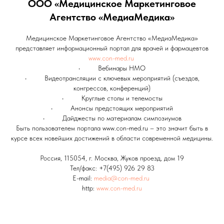
ООО «Медицинское Маркетинговое
Агентство «МедиаМедика»
Медицинское Маркетинговое Агентство «МедиаМедика»
представляет информационный портал для врачей и фармацевтов
www.con-med.ru
• Вебинары НМО
• Видеотрансляции с ключевых мероприятий (съездов,
конгрессов, конференций)
• Круглые столы и телемосты
• Анонсы предстоящих мероприятий
• Дайджесты по материалам симпозиумов
Быть пользователем портала www.con-med.ru – это значит быть в
курсе всех новейших достижений в области современной медицины.
Россия, 115054, г. Москва, Жуков проезд, дом 19
Тел/факс: +7(495) 926 29 83
E-mail:
media@con-med.ru
http:
www.con-med.ru